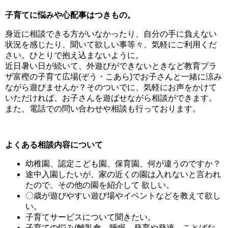
子育てに悩みや心配事はつきもの。
身近に相談できる方がいなかったり、自分の手に負えない
状況を感じたり、聞いて欲しい事等々、気軽にご利用くだ
さい。ひとりで抱え込まないように。
近日暑い日が続いて、外遊びができないときなど教育プラ
ザ富樫の子育て広場(ぞう・こあら)でお子さんと一緒に涼み
ながら遊びませんか？そのついでに、気軽にお声をかけて
いただければ、お子さんを遊ばせながら相談ができます。
また、電話での問い合わせや相談も行っております。
よくある相談内容について
幼稚園、認定こども園、保育園、何が違うのですか？
途中入園したいが、家の近くの園は入れないと言われ
たので、その他の園を紹介して 欲しい。
〇歳が遊びやすい遊び場やイベントなどを教えて欲し
い。
子育てサービスについて聞きたい。
子育ての悩み(離乳食、睡眠、発育や発達、ことばな