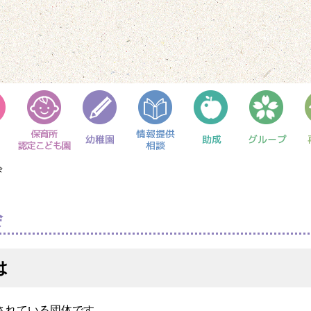
会
会
は
されている団体です。