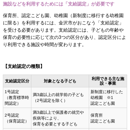
施設などを利用するためには「支給認定」が必要です
保育所、認定こども園、幼稚園（新制度に移行する幼稚園
に限る）を利用するには、金沢市がおこなう「支給認定」
を受ける必要があります。支給認定には、子どもの年齢や
保育の必要性に応じて次の3つの区分があり、認定区分によ
り利用できる施設や時間が変わります。
【支給認定の種類】
利用できる主な施
支給認定区分
対象となる子ども
設・事業
1号認定
新制度に移行した
満3歳以上の就学前の子ども
（教育標準時
幼稚園 ※1
（2号認定を除く）
間認定）
認定こども園
満3歳以上で保護者の就労や
2号認定
保育所
疾病等により、
（保育認定）
認定こども園
保育を必要とする子ども